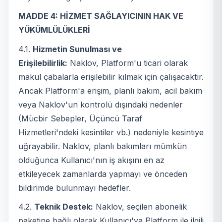
MADDE 4: HİZMET SAĞLAYICININ HAK VE
YÜKÜMLÜLÜKLERİ
4.1.
Hizmetin Sunulması ve
Erişilebilirlik:
Naklov, Platform'u ticari olarak
makul çabalarla erişilebilir kılmak için çalışacaktır.
Ancak Platform'a erişim, planlı bakım, acil bakım
veya Naklov'un kontrolü dışındaki nedenler
(Mücbir Sebepler, Üçüncü Taraf
Hizmetleri'ndeki kesintiler vb.) nedeniyle kesintiye
uğrayabilir. Naklov, planlı bakımları mümkün
olduğunca Kullanıcı'nın iş akışını en az
etkileyecek zamanlarda yapmayı ve önceden
bildirimde bulunmayı hedefler.
4.2.
Teknik Destek:
Naklov, seçilen abonelik
paketine bağlı olarak Kullanıcı'ya Platform ile ilgili