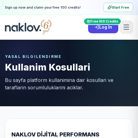
Sign up now and claim your free 100 credits!
Start Free
ONE LAST DEMO?
Free 100 Credits
Log In
Before you go, let us show you a free
demo.
Hover the buttons to see our reaction in the video.
YASAL BILGILENDIRME
Kullanim Kosullari
No, thank you
Bu sayfa platform kullanimina dair kosullari ve
Book Free Demo
taraflarin sorumluluklarini aciklar.
NAKLOV DİJİTAL PERFORMANS