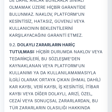
DE DAHİL ANCAK BUNLARLA SINIRLI
OLMAMAK ÜZERE HİÇBİR GARANTİDE
BULUNMAZ. NAKLOV, PLATFORM'UN
KESİNTİSİZ, HATASIZ, GÜVENLİ VEYA
KULLANICININ BEKLENTİLERİNİ
KARŞILAYACAĞINI GARANTİ ETMEZ.
9.2.
DOLAYLI ZARARLARIN HARİÇ
TUTULMASI:
HİÇBİR DURUMDA NAKLOV VEYA
TEDARİKÇİLERİ, BU SÖZLEŞME'DEN
KAYNAKLANAN VEYA PLATFORM'UN
KULLANIMI YA DA KULLANILAMAMASIYLA
İLGİLİ OLARAK ORTAYA ÇIKAN (İHMAL DAHİL)
KAR KAYBI, VERİ KAYBI, İŞ KESİNTİSİ, İTİBAR
KAYBI VEYA DİĞER DOLAYLI, ARIZİ, ÖZEL,
CEZAİ VEYA SONUÇSAL ZARARLARDAN, BU
TÜR ZARARLARIN OLASILIĞI HAKKINDA